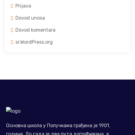
Prijava
Dovod unosa
Dovod komentara
sr.WordPress.org
Основна школа у Попучкама грађена је 1901.
године. До сада је два пута дограђивана, а