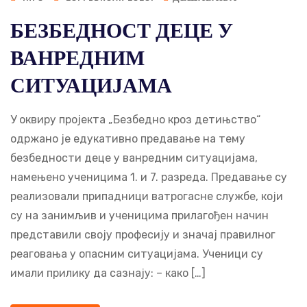
БЕЗБЕДНОСТ ДЕЦЕ У
ВАНРЕДНИМ
СИТУАЦИЈАМА
У оквиру пројекта „Безбедно кроз детињство“
одржано је едукативно предавање на тему
безбедности деце у ванредним ситуацијама,
намењено ученицима 1. и 7. разреда. Предавање су
реализовали припадници ватрогасне службе, који
су на занимљив и ученицима прилагођен начин
представили своју професију и значај правилног
реаговања у опасним ситуацијама. Ученици су
имали прилику да сазнају: – како […]