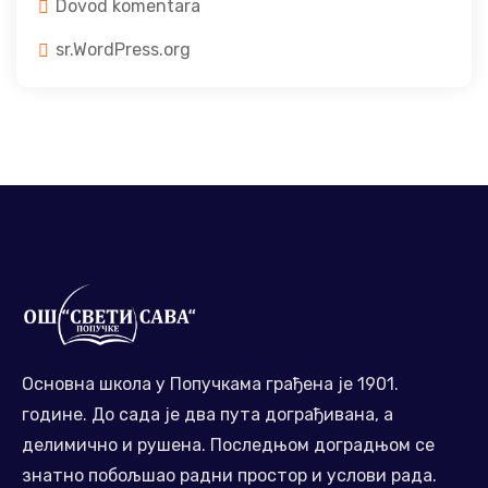
Dovod komentara
sr.WordPress.org
Основна школа у Попучкама грађена је 1901.
године. До сада је два пута дограђивана, а
делимично и рушена. Последњом доградњом се
знатно побољшао радни простор и услови рада.