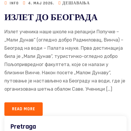
INFO
4. MAJ 2026.
ДЕШАВАЊА
ИЗЛЕТ ДО БЕОГРАДА
Излет ученика наше школе на релацији Попучке –
„Мали Дунав“ (огледно добро Радмиловац, Винча) –
Београд на води – Палата науке. Прва дестинација
била је „Мали Дунав“, туристичко-огледно добро
Пољопривредног факултета, које се налази у
близини Винче. Након посете „Малом Дунаву“,
путовање је настављено ка Београду на води, где је
организована шетња обалом Саве. Ученици […]
READ MORE
Pretraga