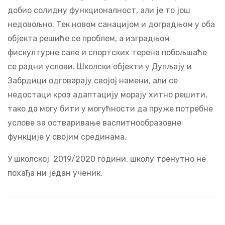
добио солидну функционалност, али је то још
недовољно. Тек новом санацијом и доградњом у оба
објекта решиће се проблем, а изградњом
фискултурне сале и спортских терена побољшаће
се радни услови. Школски објекти у Дупљају и
Забрдици одговарају својој намени, али се
недостаци кроз адаптацију морају хитно решити,
тако да могу бити у могућности да пруже потребне
услове за остваривање васпитнообразовне
функције у својим срединама.
У школској 2019/2020 години, школу тренутно не
похађа ни један ученик.