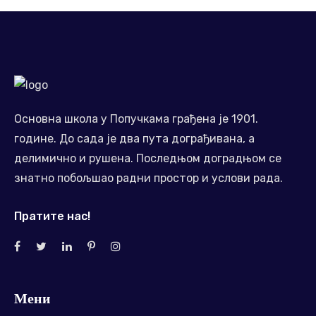
Основна школа у Попучкама грађена је 1901.
године. До сада је два пута дограђивана, а
делимично и рушена. Последњом доградњом се
знатно побољшао радни простор и услови рада.
Пратите нас!
Мени