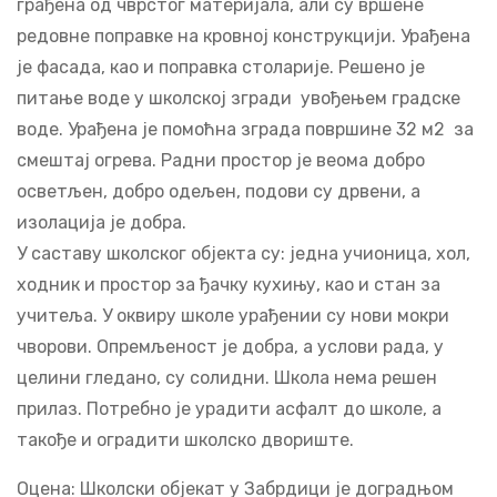
грађена од чврстог материјала, али су вршене
редовне поправке на кровној конструкцији. Урађена
је фасада, као и поправка столарије. Решено је
питање воде у школској згради увођењем градске
воде. Урађена је помоћна зграда површине 32 м2 за
смештај огрева. Радни простор је веома добро
осветљен, добро одељен, подови су дрвени, а
изолација је добра.
У саставу школског објекта су: једна учионица, хол,
ходник и простор за ђачку кухињу, као и стан за
учитеља. У оквиру школе урађении су нови мокри
чворови. Опремљеност је добра, а услови рада, у
целини гледано, су солидни. Школа нема решен
прилаз. Потребно је урадити асфалт до школе, а
такође и оградити школско двориште.
Оцена: Школски објекат у Забрдици је доградњом