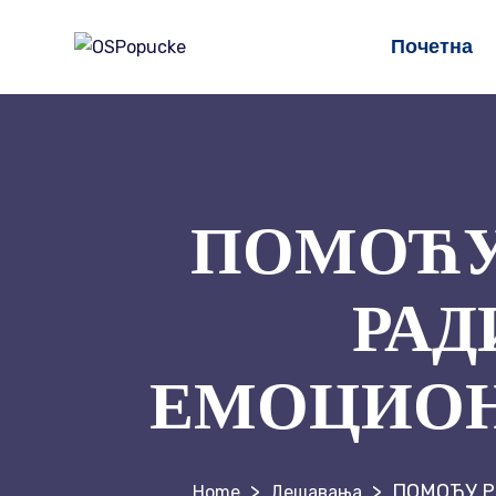
Почетна
ПОМОЋУ 
РАД
ЕМОЦИОН
>
>
ПОМОЋУ Р
Дешавања