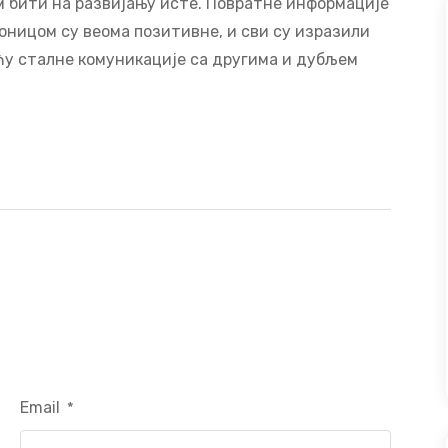
м бити на развијању исте. Повратне информације
оницом су веома позитивне, и сви су изразили
у сталне комуникације са другима и дубљем
Email
*