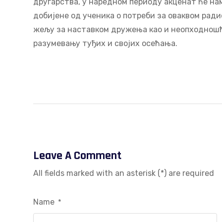
другарства, у наредном периоду акценат ће на
добијене од ученика о потреби за оваквом ради
жељу за наставком дружења као и неопходношћ
разумевању туђих и својих осећања.
Leave A Comment
All fields marked with an asterisk (*) are required
Name
*