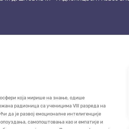
мосфери која мирише на знање, одише
ржана радионица са ученицима VIII разреда на
ћи да је развој емоционалне интелигенције
мопоуздања, самопоштовања као и емпатије и