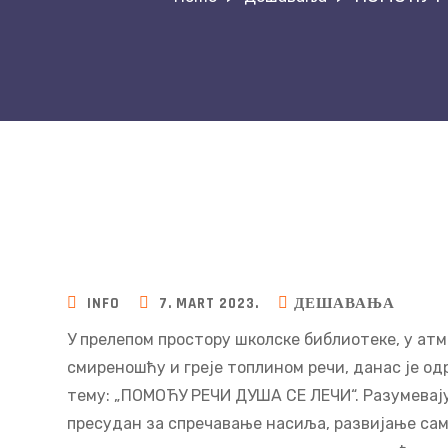
INFO
7. MART 2023.
ДЕШАВАЊА
У прелепом простору школске библиотеке, у ат
смиреношћу и греје топлином речи, данас је од
тему: „ПОМОЋУ РЕЧИ ДУША СЕ ЛЕЧИ“. Разумевају
пресудан за спречавање насиља, развијање са