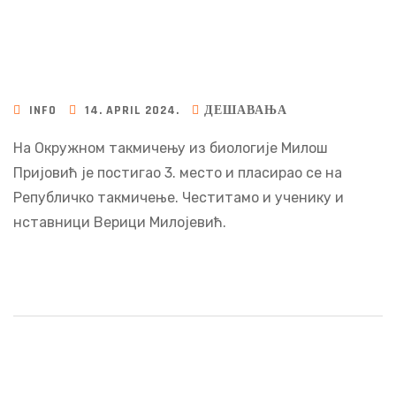
INFO
14. APRIL 2024.
ДЕШАВАЊА
На Окружном такмичењу из биологије Милош
Пријовић је постигао 3. место и пласирао се на
Републичко такмичење. Честитамо и ученику и
нставници Верици Милојевић.