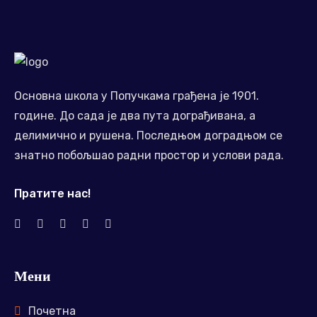
Основна школа у Попучкама грађена је 1901.
године. До сада је два пута дограђивана, а
делимично и рушена. Последњом доградњом се
знатно побољшао радни простор и услови рада.
Пратите нас!
Мени
Почетна