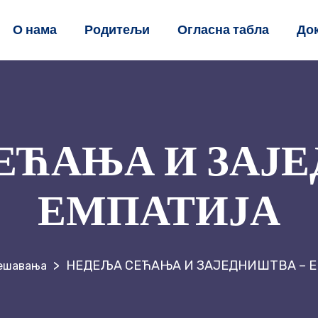
О нама
Родитељи
Огласна табла
До
ЕЋАЊА И ЗАЈЕ
ЕМПАТИЈА
>
НЕДЕЉА СЕЋАЊА И ЗАЈЕДНИШТВА – 
ешавања