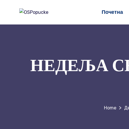
Почетна
НЕДЕЉА С
>
Д