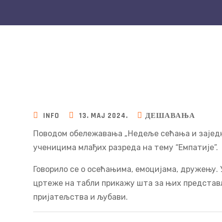
INFO
13. MAJ 2024.
ДЕШАВАЊА
Поводом обележавања „Недеље сећања и заједни
ученицима млађих разреда на тему “Емпатије”.
Говорило се о осећањима, емоцијама, дружењу.
цртеже на табли прикажу шта за њих представљ
пријатељства и љубави.