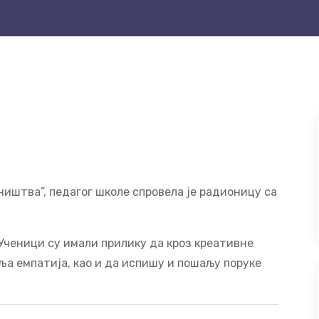
штва”, педагог школе спровела је радионицу са
 Ученици су имали прилику да кроз креативне
а емпатија, као и да испишу и пошаљу поруке