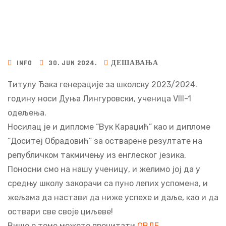
INFO
30. JUN 2024.
ДЕШАВАЊА
Титулу Ђака генерације за школску 2023/2024.
годину носи Дуња Лингуровски, ученица VIII-1
одељења.
Носилац је и дипломе “Вук Караџић” као и дипломе
“Доситеј Обрадовић” за остварене резултате на
републичком такмичењу из енглеског језика.
Поносни смо на нашу ученицу, и желимо јој да у
средњу школу закорачи са пуно лепих успомена, и
жељама да настави да ниже успехе и даље, као и да
оствари све своје циљеве!
Више о томе можете прочитати
ОВДЕ