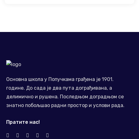
Основна школа у Попучкама грађена је 1901.
године. До сада је два пута дограђивана, а
делимично и рушена. Последњом доградњом се
знатно побољшао радни простор и услови рада.
Пратите нас!