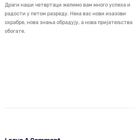
Драги наши четвртаци желимо вам много успеха и
радости у петом разреду. Нека вас нови изазови
охрабре, нова знања обрадују, а нова пријатељства
обогате.