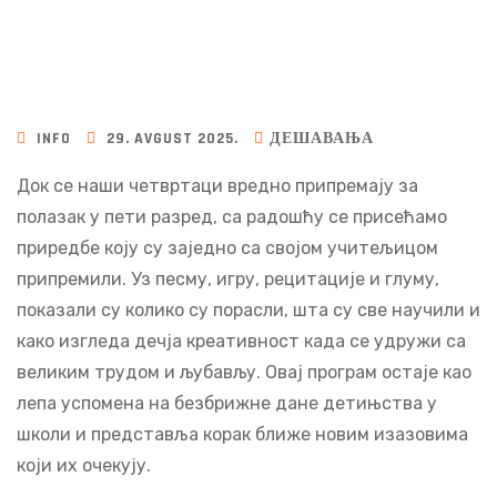
INFO
29. AVGUST 2025.
ДЕШАВАЊА
Док се наши четвртаци вредно припремају за
полазак у пети разред, са радошћу се присећамо
приредбе коју су заједно са својом учитељицом
припремили. Уз песму, игру, рецитације и глуму,
показали су колико су порасли, шта су све научили и
како изгледа дечја креативност када се удружи са
великим трудом и љубављу. Овај програм остаје као
лепа успомена на безбрижне дане детињства у
школи и представља корак ближе новим изазовима
који их очекују.