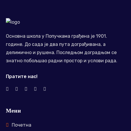
Основна школа у Попучкама грађена је 1901.
године. До сада је два пута дограђивана, а
делимично и рушена. Последњом доградњом се
знатно побољшао радни простор и услови рада.
Пратите нас!
Мени
Почетна