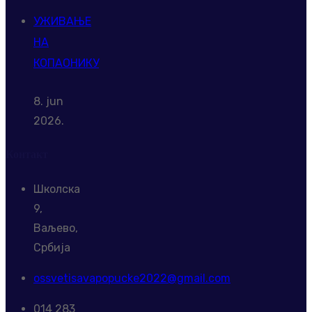
УЖИВАЊЕ
НА
КОПАОНИКУ
8. jun
2026.
Контакт
Школска
9,
Ваљево,
Србија
ossvetisavapopucke2022@gmail.com
014 283