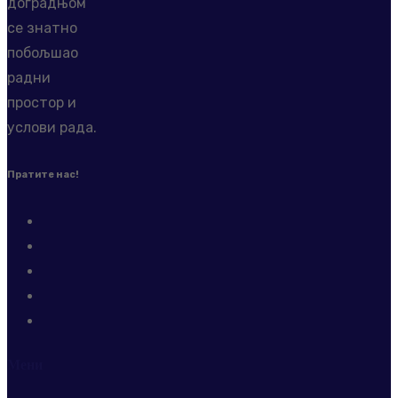
доградњом
се знатно
побољшао
радни
простор и
услови рада.
Пратите нас!
Мени