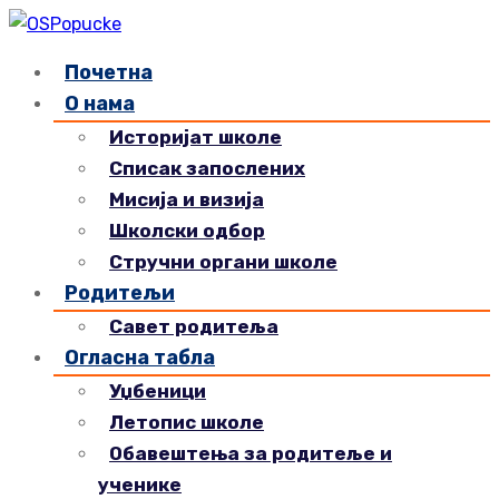
Почетна
О нама
Историјат школе
Списак запослених
Мисија и визија
Школски одбор
Стручни органи школе
Родитељи
Савет родитеља
Огласна табла
Уџбеници
Летопис школе
Обавештења за родитеље и
ученике