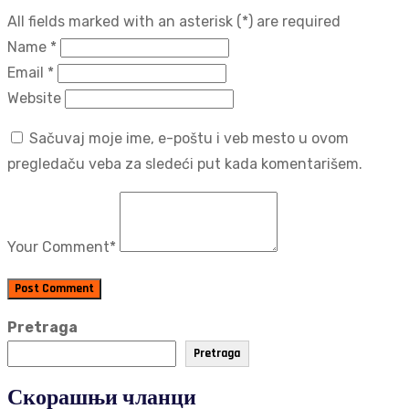
All fields marked with an asterisk (*) are required
Name
*
Email
*
Website
Sačuvaj moje ime, e-poštu i veb mesto u ovom
pregledaču veba za sledeći put kada komentarišem.
Your Comment
*
Post Comment
Pretraga
Pretraga
Скорашњи чланци