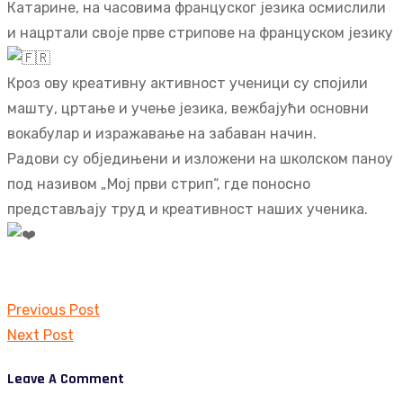
Катарине, на часовима француског језика осмислили
и нацртали своје прве стрипове на француском језику
Кроз ову креативну активност ученици су спојили
машту, цртање и учење језика, вежбајући основни
вокабулар и изражавање на забаван начин.
Радови су обједињени и изложени на школском паноу
под називом „Мој први стрип“, где поносно
представљају труд и креативност наших ученика.
Kretanje
Previous Post
članka
Next Post
Leave A Comment