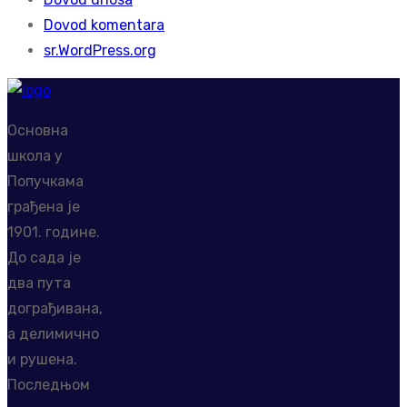
Dovod komentara
sr.WordPress.org
Основна
школа у
Попучкама
грађена је
1901. године.
До сада је
два пута
дограђивана,
а делимично
и рушена.
Последњом